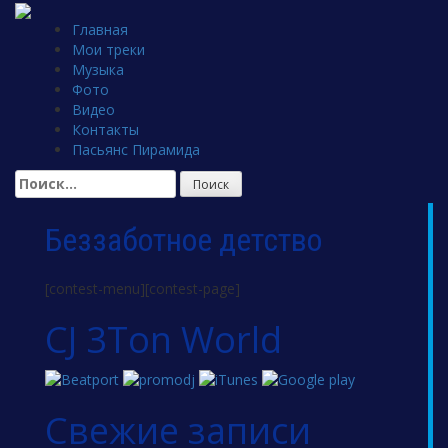
Skip
to
Главная
content
Мои треки
Музыка
Фото
Видео
Контакты
Пасьянс Пирамида
Найти:
Беззаботное детство
[contest-menu][contest-page]
CJ 3Ton World
Свежие записи