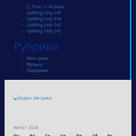
CJ 3Ton — Activate
Uplifting Only 245
Uplifting Only 244
Uplifting Only 243
Uplifting Only 242
Рубрики
Мои треки
Музыка
Праздники
Август 2026
Пн
Вт
Ср
Чт
Пт
Сб
Вс