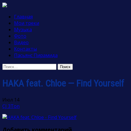
Skip
to
Главная
content
Мои треки
Музыка
Фото
Видео
Контакты
Пасьянс Пирамида
Найти:
HAKA feat. Chloe — Find Yourself
Июл
14
CJ 3Ton
Добавить комментарий