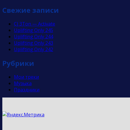
Свежие записи
CJ 3Ton — Activate
Uplifting Only 245
Uplifting Only 244
Uplifting Only 243
Uplifting Only 242
Рубрики
Мои треки
Музыка
Праздники